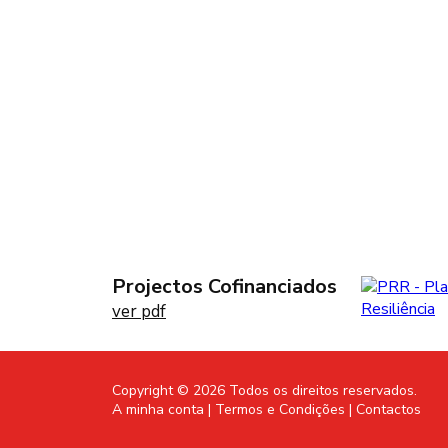
Sobre Nós
A FAROPEIXE concilia tradição com modernidad
produção, com inovação nos processos de fabric
Projectos Cofinanciados
ver pdf
Copyright © 2026 Todos os direitos reservados.
A minha conta |
Termos e Condições |
Contactos