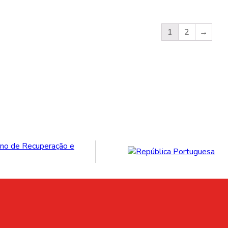
1
2
→
e, preservando métodos artesanais de
o.