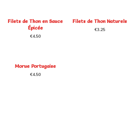
Filets de Thon en Sauce
Filets de Thon Naturels
Épicée
€
3.25
€
4.50
Morue Portugaise
€
4.50
Sobre Nós
A FAROPEIXE concilia tradição com
modernidade, preservando métodos