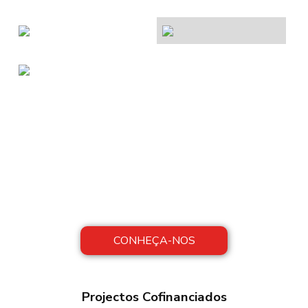
Sobre Nós
A FAROPEIXE concilia tradição com
modernidade, preservando métodos
artesanais de produção, com inovação nos
processos de fabrico.
CONHEÇA-NOS
Projectos Cofinanciados