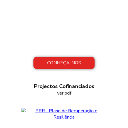
Sobre Nós
A FAROPEIXE concilia tradição com
modernidade, preservando métodos
artesanais de produção, com inovação nos
processos de fabrico.
CONHEÇA-NOS
Projectos Cofinanciados
ver pdf