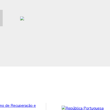
e, preservando métodos artesanais de
o.