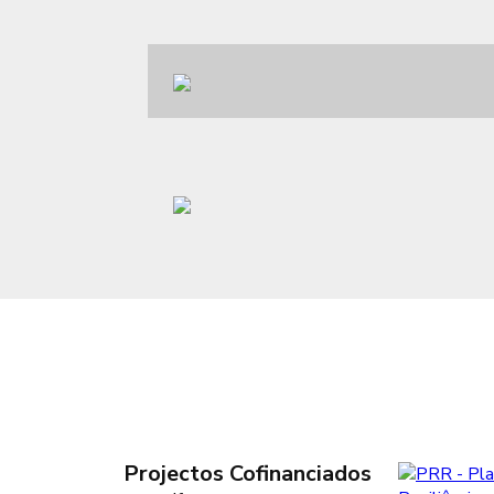
Sobre Nós
A FAROPEIXE concilia tradição com modernidad
produção, com inovação nos processos de fabric
Projectos Cofinanciados