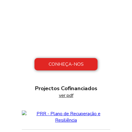
Sobre Nós
A FAROPEIXE concilia tradição com
modernidade, preservando métodos
artesanais de produção, com inovação nos
processos de fabrico.
CONHEÇA-NOS
Projectos Cofinanciados
ver pdf